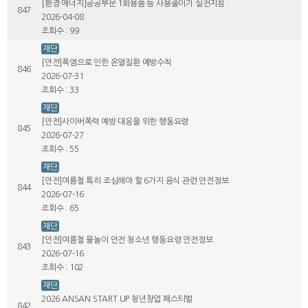
[환경·에너지]공공부문 1회용품 등 사용줄이기 실천지침
847
2026-04-08
조회수 : 99
재단
[안전]폭염으로 인한 온열질환 예방수칙
846
2026-07-31
조회수 : 33
재단
[안전]사이버폭력 예방·대응을 위한 행동요령
845
2026-07-27
조회수 : 55
재단
[안전]여름철 특히 조심해야 할 6가지 음식 관련 안전정보
844
2026-07-16
조회수 : 65
재단
[안전]여름철 물놀이 안전 청소년 행동요령 안전정보
843
2026-07-16
조회수 : 102
재단
2026 ANSAN START UP 청년창업 페스티벌
842