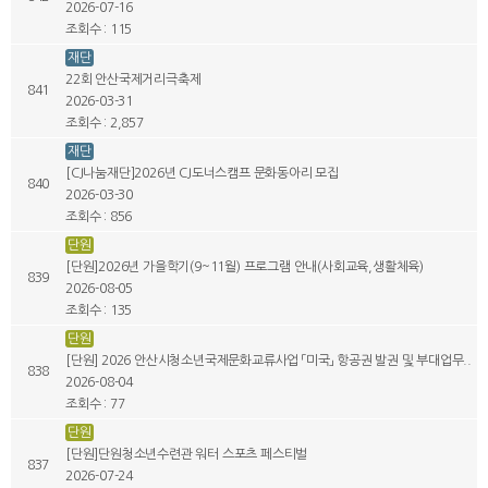
2026-07-16
조회수 : 115
재단
22회 안산국제거리극축제
841
2026-03-31
조회수 : 2,857
재단
[CJ나눔재단]2026년 CJ도너스캠프 문화동아리 모집
840
2026-03-30
조회수 : 856
단원
[단원]2026년 가을학기(9~11월) 프로그램 안내(사회교육,생활체육)
839
2026-08-05
조회수 : 135
단원
[단원] 2026 안산시청소년국제문화교류사업 「미국」 항공권 발권 및 부대업무..
838
2026-08-04
조회수 : 77
단원
[단원]단원청소년수련관 워터 스포츠 페스티벌
837
2026-07-24